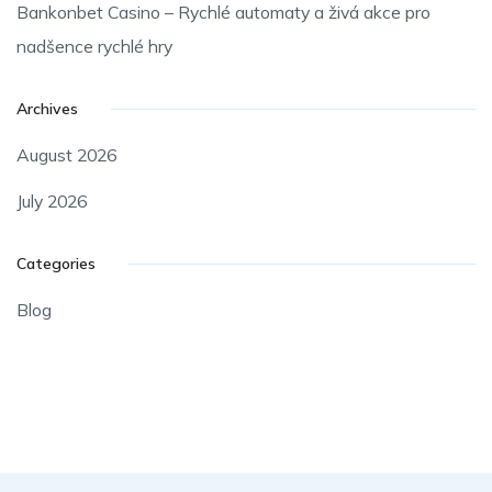
Bankonbet Casino – Rychlé automaty a živá akce pro
nadšence rychlé hry
Archives
August 2026
July 2026
Categories
Blog